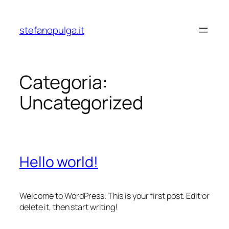
Vai
al
stefanopulga.it
contenuto
Categoria:
Uncategorized
Hello world!
Welcome to WordPress. This is your first post. Edit or
delete it, then start writing!